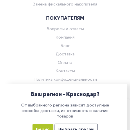
Замена фискального накопителя
ПОКУПАТЕЛЯМ
Вопросы и ответы
Компания
Блог
Доставка
Оплата
Контакты
Политика конфиденциальности
Согласие на обработку персональных данных
Ваш регион - Краснодар?
© Компания «Ритейл Сервис 24», 2026
От выбранного региона зависят доступные
Все права защищены.
Наш сайт использует куки. Продолжая им
способы доставки, их стоимость и наличие
товаров
пользоваться, вы соглашаетесь на обработку
персональных данных в соответствии с
Верно
Выбрать другой