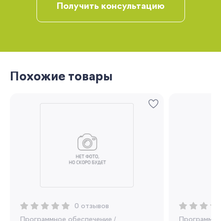
Получить консультацию
Похожие товары
Запомнить меня
Забыли свой пароль?
Регистрация
0 отзывов
Программное обеспечение
/
Программно