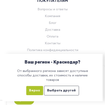
ПОКУПАТЕЛЯМ
Вопросы и ответы
Компания
Блог
Доставка
Оплата
Контакты
Политика конфиденциальности
Согласие на обработку персональных данных
Ваш регион - Краснодар?
© Компания «Ритейл Сервис 24», 2026
От выбранного региона зависят доступные
Все права защищены.
Наш сайт использует куки. Продолжая им
способы доставки, их стоимость и наличие
товаров
пользоваться, вы соглашаетесь на обработку
персональных данных в соответствии с
Верно
Выбрать другой
политикой конфиденциальности
Все указанные на сайте цены носят информационный характер и
не являются публичной офертой (ст. 437 ГК РФ)
Принять
0