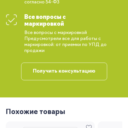
согласно 54-ФЗ
Все вопросы с
Вы сможете отслеживать статус своих
заказов и получать индивидуальные
маркировкой
рекомендации
Все вопросы с маркировкой
Предусмотрели все для работы с
маркировкой: от приемки по УПД до
продажи
Получить консультацию
Запомнить меня
Похожие товары
Забыли свой пароль?