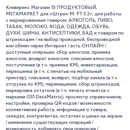
Клеверенс Магазин 15 ПРОДУКТОВЫЙ,
МЕГАМАРКЕТ для «Штрих-М: РТ 5.2», для работы
с маркированным товаром: АЛКОГОЛЬ, ПИВО,
ТАБАК, МОЛОКО, ВОДА, ОДЕЖДА, ОБУВЬ,
ДУХИ, ШИНЫ, АНТИСЕПТИКИ, БАД и товаром по
штрихкодам / на выбор проводной, беспроводной
или обмен через Интернет / есть ОНЛАЙН /
доступные операции: сбор алкоголя, приемка
алкоголя, возврат алкоголя, списание алкоголя,
поступление (в т.ч. приемка КМ), инвентаризация,
переоценка (в т.ч. с печатью на мобильный
принтер), списание, возврат, подбор заказа (в т.ч.
отгрузка по КМ), перемещение, сбор штрихкодов,
маркировка остатков (в т.ч. печать этикеток с
марками GS1 DataMatrix), просмотр справочников,
настройки, проверка QR-кодов / возможности:
коллективная работа, информация о товаре,
складах, контрагентах, остатках и ценах на экране
/ изменение существующих операций /
возможность добавлять свои операции /