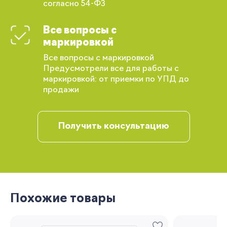
согласно 54-ФЗ
Все вопросы с
Вы сможете отслеживать статус своих
заказов и получать индивидуальные
маркировкой
рекомендации
Все вопросы с маркировкой
Предусмотрели все для работы с
маркировкой: от приемки по УПД до
продажи
Получить консультацию
Запомнить меня
Похожие товары
Забыли свой пароль?