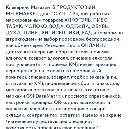
Клеверенс Магазин 15 ПРОДУКТОВЫЙ,
МЕГАМАРКЕТ для «1С:УПП 1.3», для работы с
маркированным товаром: АЛКОГОЛЬ, ПИВО,
ТАБАК, МОЛОКО, ВОДА, ОДЕЖДА, ОБУВЬ,
ДУХИ, ШИНЫ, АНТИСЕПТИКИ, БАД и товаром по
штрихкодам / на выбор проводной, беспроводной
или обмен через Интернет / есть ОНЛАЙН /
доступные операции: сбор алкоголя, приемка
алкоголя, возврат алкоголя, списание алкоголя,
поступление (в т.ч. приемка КМ), инвентаризация,
переоценка (в т.ч. с печатью на мобильный
принтер), списание, возврат, подбор заказа (в т.ч.
отгрузка по КМ), перемещение, сбор штрихкодов,
маркировка остатков (в т.ч. печать этикеток с
марками GS1 DataMatrix), просмотр справочников,
настройки, проверка QR-кодов / возможности:
коллективная работа, информация о товаре,
складах, контрагентах, остатках и ценах на экране
/ изменение существующих операций /
возможность добавлять свои операции /