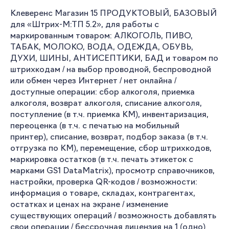
Клеверенс Магазин 15 ПРОДУКТОВЫЙ, БАЗОВЫЙ
для «Штрих-М:ТП 5.2», для работы с
маркированным товаром: АЛКОГОЛЬ, ПИВО,
ТАБАК, МОЛОКО, ВОДА, ОДЕЖДА, ОБУВЬ,
ДУХИ, ШИНЫ, АНТИСЕПТИКИ, БАД и товаром по
штрихкодам / на выбор проводной, беспроводной
или обмен через Интернет / нет онлайна /
доступные операции: сбор алкоголя, приемка
алкоголя, возврат алкоголя, списание алкоголя,
поступление (в т.ч. приемка КМ), инвентаризация,
переоценка (в т.ч. с печатью на мобильный
принтер), списание, возврат, подбор заказа (в т.ч.
отгрузка по КМ), перемещение, сбор штрихкодов,
маркировка остатков (в т.ч. печать этикеток с
марками GS1 DataMatrix), просмотр справочников,
настройки, проверка QR-кодов / возможности:
информация о товаре, складах, контрагентах,
остатках и ценах на экране / изменение
существующих операций / возможность добавлять
свои операции / бессрочная лицензия на 1 (одно)