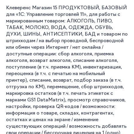
Клеверенс Магазин 15 ПРОДУКТОВЫЙ, БАЗОВЫЙ
для «1С: Управление торговлей 11», для работы с
маркированным товаром: АЛКОГОЛЬ, ПИВО,
ТАБАК, МОЛОКО, ВОДА, ОДЕЖДА, ОБУВЬ,
ДУХИ, ШИНЫ, АНТИСЕПТИКИ, БАД и товаром по
штрихкодам / на выбор проводной, беспроводной
или обмен через Интернет / нет онлайна /
доступные операции: сбор алкоголя, приемка
алкоголя, возврат алкоголя, списание алкоголя,
поступление (в т.ч. приемка КМ), инвентаризация,
переоценка (в т.ч. с печатью на мобильный
принтер), списание, возврат, подбор заказа (в т.ч.
отгрузка по КМ), перемещение, сбор штрихкодов,
маркировка остатков (в т.ч. печать этикеток с
марками GS1 DataMatrix), просмотр справочников,
настройки, проверка QR-кодов / возможности:
информация о товаре, складах, контрагентах,
остатках и ценах на экране / изменение
существующих операций / возможность добавлять
свои операции / бессрочная лицензия на 1 (одно)