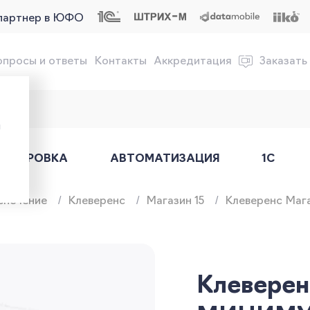
партнер в ЮФО
опросы и ответы
Контакты
Аккредитация
Заказать
обслуживание онлайн-касс
ы
АРКИРОВКА
АВТОМАТИЗАЦИЯ
1С
спечение
Клеверенс
Магазин 15
Клеверенс Маг
Клеверен