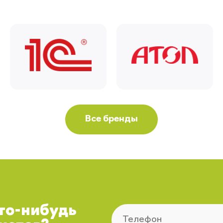
Все бренды
что-нибудь