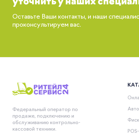
уточнить у наших специал
Оставьте Ваши контакты, и наши специали
проконсультируем вас.
КАТ
Онла
Авто
Федеральный оператор по
продаже, подключению и
Фиск
обслуживанию контрольно-
кассовой техники.
POS