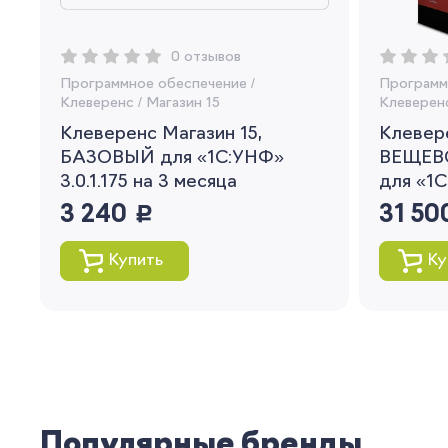
0 отзывов
Программное обеспечение
/
Программ
Клеверенс
/
Магазин 15
Клеверен
Клеверенс Магазин 15,
Клевере
БАЗОВЫЙ для «1С:УНФ»
ВЕЩЕВ
3.0.1.175 на 3 месяца
для «1С
3 240
руб.
31 50
Купить
Ку
Популярные бренды