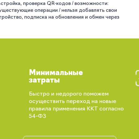
астройка, проверка QR-кодов / возможности:
существующие операции / нельзя добавлять свои
стройство, подписка на обновления и обмен через
Минимальные
затраты
Быстро и недорого поможем
Вы сможете отслеживать статус своих
осуществить переход на новые
заказов и получать индивидуальные
правила применения ККТ согласно
рекомендации
54-ФЗ