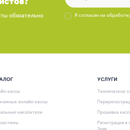
истов?
сты обязательно
Я согласен на обработк
АЛОГ
УСЛУГИ
йн-кассы
Техническое 
номные онлайн-кассы
Перерегистрац
альные накопители
Прошивка касс
-системы
Регистрация в
Знак