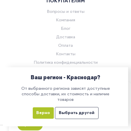
ПОКУПАТЕЛЯМ
Вопросы и ответы
Компания
Блог
Доставка
Оплата
Контакты
Политика конфиденциальности
Согласие на обработку персональных данных
Ваш регион - Краснодар?
© Компания «Ритейл Сервис 24», 2026
От выбранного региона зависят доступные
Все права защищены.
Наш сайт использует куки. Продолжая им
способы доставки, их стоимость и наличие
товаров
пользоваться, вы соглашаетесь на обработку
персональных данных в соответствии с
Верно
Выбрать другой
политикой конфиденциальности
Все указанные на сайте цены носят информационный характер и
не являются публичной офертой (ст. 437 ГК РФ)
Принять
0