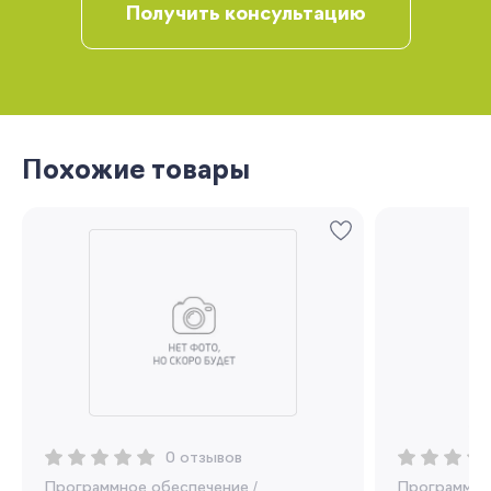
Получить консультацию
Похожие товары
Запомнить меня
Забыли свой пароль?
Регистрация
0 отзывов
Программное обеспечение
/
Программно