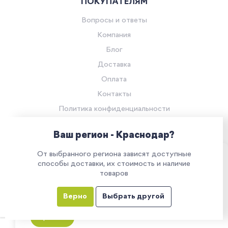
ПОКУПАТЕЛЯМ
Вопросы и ответы
Компания
Блог
Доставка
Оплата
Контакты
Политика конфиденциальности
Согласие на обработку персональных данных
Ваш регион - Краснодар?
© Компания «Ритейл Сервис 24», 2026
От выбранного региона зависят доступные
Все права защищены.
Наш сайт использует куки. Продолжая им
способы доставки, их стоимость и наличие
товаров
пользоваться, вы соглашаетесь на обработку
персональных данных в соответствии с
Верно
Выбрать другой
политикой конфиденциальности
Все указанные на сайте цены носят информационный характер и
не являются публичной офертой (ст. 437 ГК РФ)
Принять
0