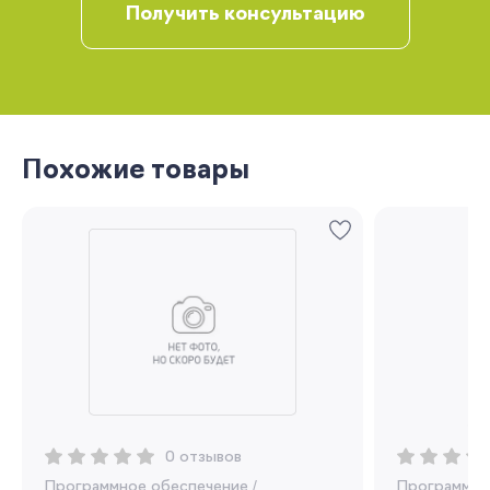
Получить консультацию
Похожие товары
Запомнить меня
Забыли свой пароль?
Регистрация
0 отзывов
Программное обеспечение
/
Программно