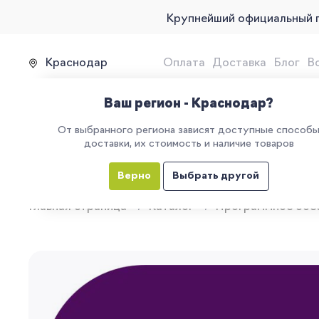
Крупнейший официальный 
Краснодар
Оплата
Доставка
Блог
В
Продажа, подключение и 
Ваш регион - Краснодар?
От выбранного региона зависят доступные способ
доставки, их стоимость и наличие товаров
КАТАЛОГ
УСЛУГИ
ЕГАИС
М
Верно
Выбрать другой
Главная страница
Каталог
Программное обе