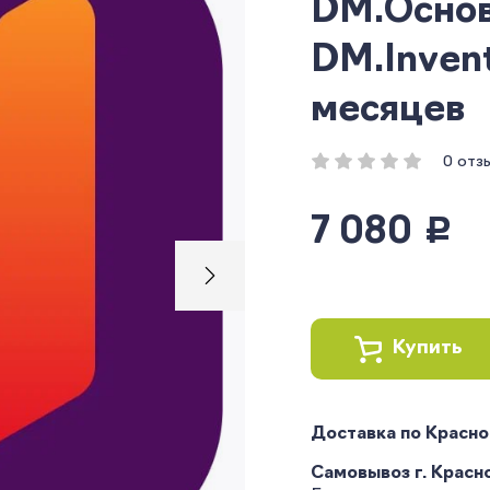
DM.Основ
DM.Invent
месяцев
0 отз
7 080
руб.
Купить
Доставка по Красн
Самовывоз г. Краснод