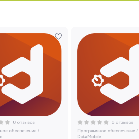
Запомнить меня
Забыли свой пароль?
Регистрация
Вы сможете отслеживать статус своих
заказов и получать индивидуальные
рекомендации
Я согласен на обработку моих
0 отзывов
0 отзывов
персональных данных
ное обеспечение
/
Программное обеспечение
/
e
DataMobile