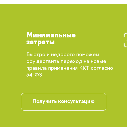
Минимальные
затраты
Быстро и недорого поможем
осуществить переход на новые
правила применения ККТ согласно
Вы сможете отслеживать статус своих
54-ФЗ
заказов и получать индивидуальные
рекомендации
Получить консультацию