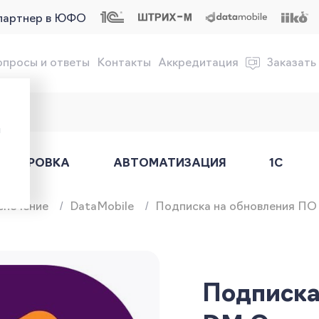
партнер в ЮФО
опросы и ответы
Контакты
Аккредитация
Заказать
обслуживание онлайн-касс
ы
АРКИРОВКА
АВТОМАТИЗАЦИЯ
1С
спечение
DataMobile
Подписка на обновления ПО D
Подписка