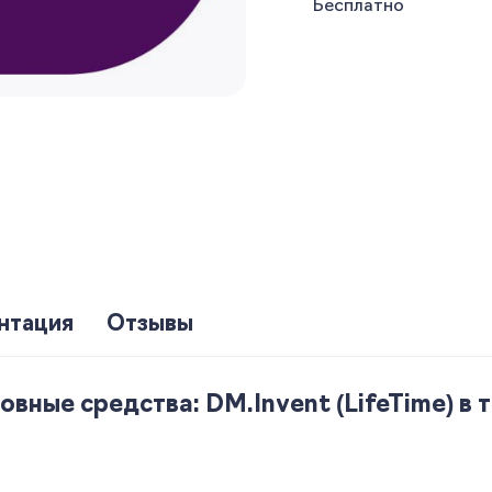
Бесплатно
нтация
Отзывы
ные средства: DM.Invent (LifeTime) в т