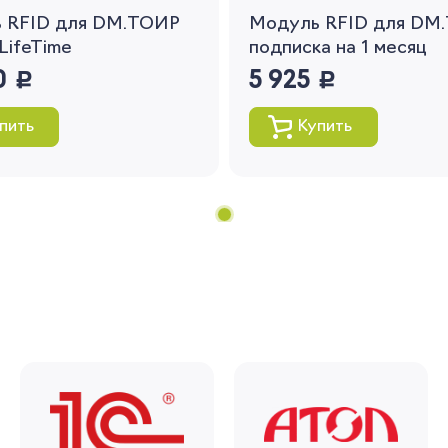
 RFID для DM.ТОИР
Модуль RFID для DM.
Вернуться
LifeTime
подписка на 1 месяц
0
руб.
5 925
руб.
пить
Купить