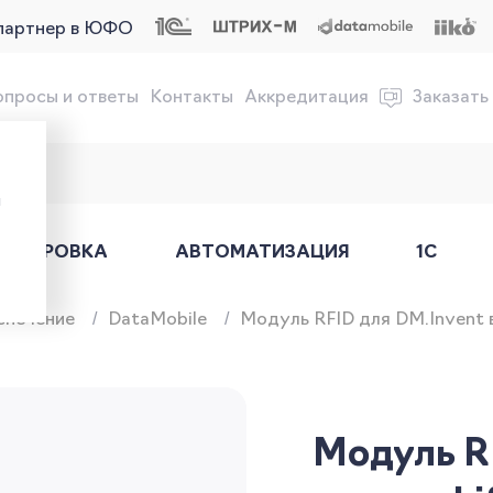
партнер в ЮФО
опросы и ответы
Контакты
Аккредитация
Заказать
обслуживание онлайн-касс
ы
АРКИРОВКА
АВТОМАТИЗАЦИЯ
1С
спечение
DataMobile
Модуль RFID для DM.Invent 
Модуль R