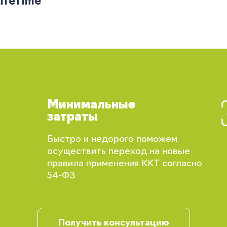
ifeTime
Минимальные
затраты
Быстро и недорого поможем
Вы сможете отслеживать статус своих
осуществить переход на новые
заказов и получать индивидуальные
правила применения ККТ согласно
рекомендации
54-ФЗ
Получить консультацию