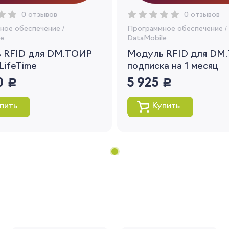
персональных данных
0 отзывов
0 отзывов
ное обеспечение
/
Программное обеспечение
/
Вернуться
e
DataMobile
 RFID для DM.ТОИР
Модуль RFID для DM.
LifeTime
подписка на 1 месяц
0
руб.
5 925
руб.
пить
Купить