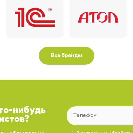
Все бренды
что-нибудь
истов?