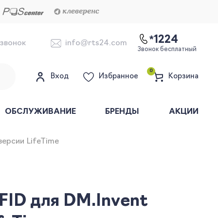
*1224
 звонок
info@rts24.com
Звонок бесплатный
0
Вход
Избранное
Корзина
ОБСЛУЖИВАНИЕ
БРЕНДЫ
АКЦИИ
версии LifeTime
FID для DM.Invent