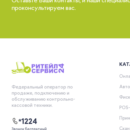
Оставьте Ваши контакты, и наши специали
проконсультируем вас.
КАТ
Онла
Авто
Федеральный оператор по
продаже, подключению и
Фиск
обслуживанию контрольно-
кассовой техники.
POS
Прин
*1224
Скан
Звонок бесплатный