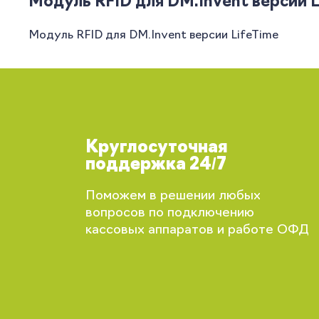
Модуль RFID для DM.Invent версии L
Модуль RFID для DM.Invent версии LifeTime
Круглосуточная
поддержка 24/7
Поможем в решении любых
вопросов по подключению
кассовых аппаратов и работе ОФД