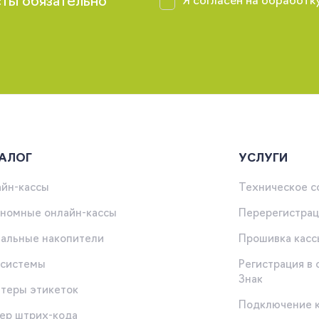
сты обязательно
Я согласен на обработк
АЛОГ
УСЛУГИ
йн-кассы
Техническое 
номные онлайн-кассы
Перерегистрац
альные накопители
Прошивка касс
-системы
Регистрация в
Знак
теры этикеток
Подключение 
ер штрих-кода