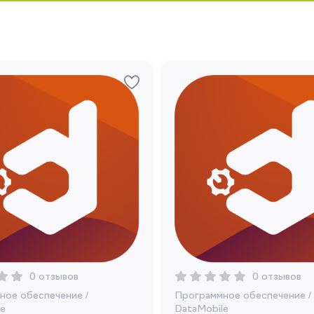
Запомнить меня
Забыли свой пароль?
Регистрация
Вы сможете отслеживать статус своих
заказов и получать индивидуальные
рекомендации
Я согласен на обработку моих
0 отзывов
0 отзывов
персональных данных
ное обеспечение
/
Программное обеспечение
/
e
DataMobile