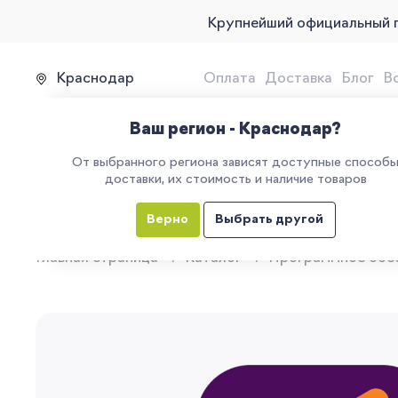
Крупнейший официальный 
Краснодар
Оплата
Доставка
Блог
В
Продажа, подключение и 
Ваш регион - Краснодар?
От выбранного региона зависят доступные способ
доставки, их стоимость и наличие товаров
КАТАЛОГ
УСЛУГИ
ЕГАИС
М
Верно
Выбрать другой
Главная страница
Каталог
Программное обе