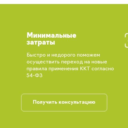
Минимальные
затраты
Быстро и недорого поможем
осуществить переход на новые
правила применения ККТ согласно
Вы сможете отслеживать статус своих
54-ФЗ
заказов и получать индивидуальные
рекомендации
Получить консультацию