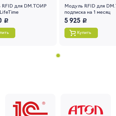
 RFID для DM.ТОИР
Модуль RFID для DM.
Вернуться
LifeTime
подписка на 1 месяц
0
руб.
5 925
руб.
пить
Купить