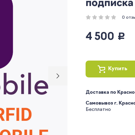
подписка 
0 отз
4 500
руб.
Купить
Доставка по Красн
Самовывоз г. Краснод
Бесплатно