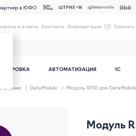
партнер в ЮФО
опросы и ответы
Контакты
Аккредитация
Заказать
обслуживание онлайн-касс
ы
АРКИРОВКА
АВТОМАТИЗАЦИЯ
1С
спечение
DataMobile
Модуль RFID для DataMobile 
Модуль RF