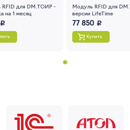
 RFID для DM.ТОИР -
Модуль RFID для DM
Вернуться
а на 1 месяц
версии LifeTime
руб.
77 850
руб.
пить
Купить