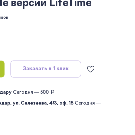
e версий LifeTime
ывов
Заказать в 1 клик
руб.
одару
Сегодня — 500
ар, ул. Селезнева, 4/3, оф. 15
Сегодня —