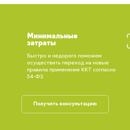
Минимальные
затраты
Быстро и недорого поможем
осуществить переход на новые
правила применения ККТ согласно
Вы сможете отслеживать статус своих
54-ФЗ
заказов и получать индивидуальные
рекомендации
Получить консультацию