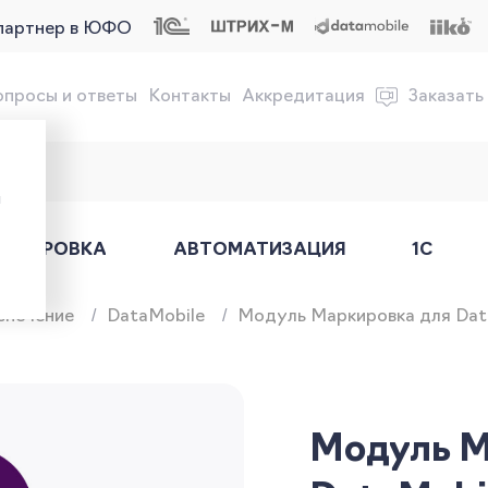
партнер в ЮФО
опросы и ответы
Контакты
Аккредитация
Заказать
обслуживание онлайн-касс
ы
АРКИРОВКА
АВТОМАТИЗАЦИЯ
1С
спечение
DataMobile
Модуль Маркировка для Data
Модуль М