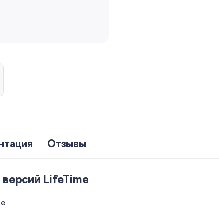
нтация
Отзывы
версий LifeTime
me