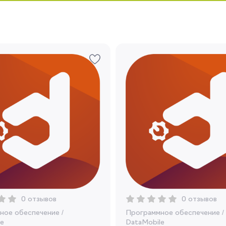
Запомнить меня
Забыли свой пароль?
Регистрация
Вы сможете отслеживать статус своих
заказов и получать индивидуальные
рекомендации
Я согласен на обработку моих
0 отзывов
0 отзывов
персональных данных
ное обеспечение
/
Программное обеспечение
/
e
DataMobile