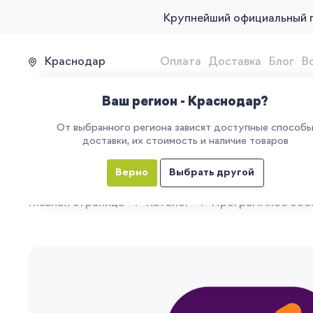
Крупнейший официальный 
Краснодар
Оплата
Доставка
Блог
В
Продажа, подключение и 
Ваш регион - Краснодар?
От выбранного региона зависят доступные способ
доставки, их стоимость и наличие товаров
КАТАЛОГ
УСЛУГИ
ЕГАИС
М
Верно
Выбрать другой
Главная страница
Каталог
Программное обе