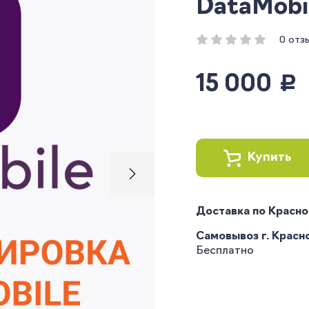
DataMobil
0 отз
15 000
руб.
Купить
Доставка по Красн
Самовывоз г. Краснод
Бесплатно