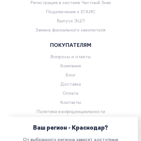
Регистрация в системе Честный Знак
Подключение к ЕГАИС
Выпуск ЭЦП
Замена фискального накопителя
ПОКУПАТЕЛЯМ
Вопросы и ответы
Компания
Блог
Доставка
Оплата
Контакты
Политика конфиденциальности
Согласие на обработку персональных данных
Ваш регион - Краснодар?
© Компания «Ритейл Сервис 24», 2026
От выбранного региона зависят доступные
Все права защищены.