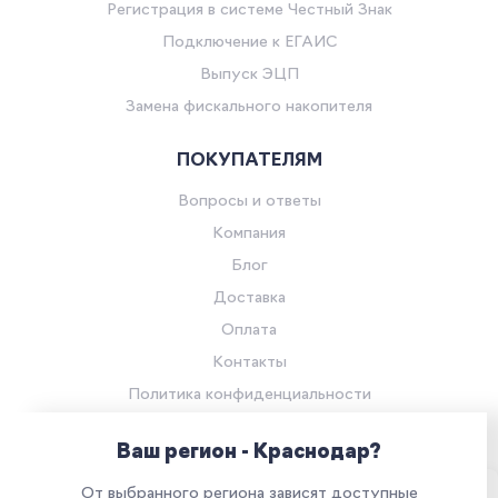
Регистрация в системе Честный Знак
Подключение к ЕГАИС
Выпуск ЭЦП
Замена фискального накопителя
ПОКУПАТЕЛЯМ
Вопросы и ответы
Компания
Блог
Доставка
Оплата
Контакты
Политика конфиденциальности
Согласие на обработку персональных данных
Ваш регион - Краснодар?
© Компания «Ритейл Сервис 24», 2026
От выбранного региона зависят доступные
Все права защищены.