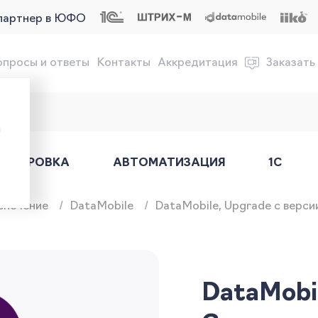
партнер в ЮФО
опросы и ответы
Контакты
Аккредитация
Заказать
обслуживание онлайн-касс
ы
АРКИРОВКА
АВТОМАТИЗАЦИЯ
1С
спечение
DataMobile
DataMobile, Upgrade с верси
DataMobil