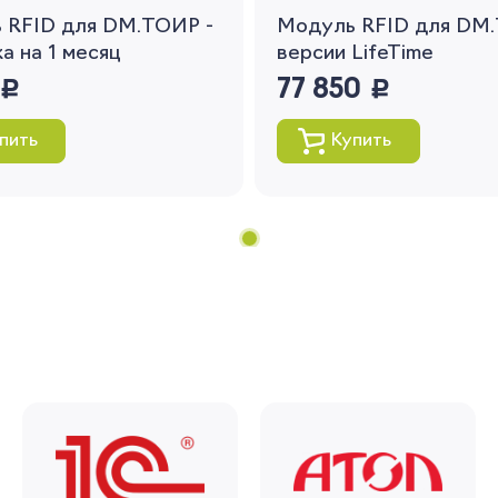
 RFID для DM.ТОИР -
Модуль RFID для DM
Вернуться
а на 1 месяц
версии LifeTime
руб.
77 850
руб.
пить
Купить