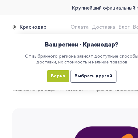
Крупнейший официальный 
Краснодар
Оплата
Доставка
Блог
В
Продажа, подключение и 
Ваш регион - Краснодар?
От выбранного региона зависят доступные способ
доставки, их стоимость и наличие товаров
КАТАЛОГ
УСЛУГИ
ЕГАИС
М
Верно
Выбрать другой
Главная страница
Каталог
Программное обе