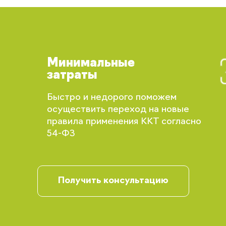
Минимальные
затраты
Быстро и недорого поможем
осуществить переход на новые
правила применения ККТ согласно
Вы сможете отслеживать статус своих
54-ФЗ
заказов и получать индивидуальные
рекомендации
Получить консультацию