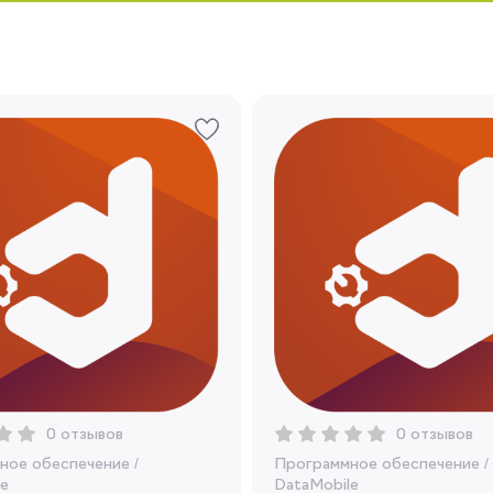
Запомнить меня
Забыли свой пароль?
Регистрация
Вы сможете отслеживать статус своих
заказов и получать индивидуальные
рекомендации
Я согласен на обработку моих
0 отзывов
0 отзывов
персональных данных
ное обеспечение
/
Программное обеспечение
/
e
DataMobile