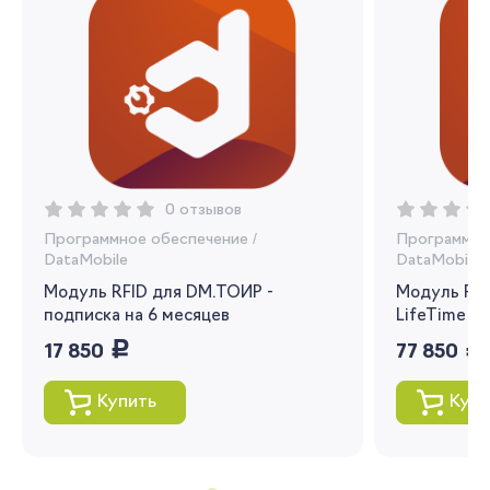
Запомнить меня
Забыли свой пароль?
0 отзывов
Программное обеспечение
/
Программно
DataMobile
DataMobile
Модуль RFID для DM.ТОИР -
Модуль RFI
Регистрация
подписка на 6 месяцев
LifeTime
руб.
руб.
17 850
77 850
Вы сможете отслеживать статус своих
заказов и получать индивидуальные
Купить
Купи
рекомендации
Я согласен на обработку моих
персональных данных