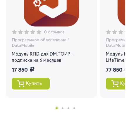
Запомнить меня
Забыли свой пароль?
0 отзывов
Программное обеспечение
/
Программно
DataMobile
DataMobile
Модуль RFID для DM.ТОИР -
Модуль RFI
подписка на 6 месяцев
LifeTime
руб.
руб.
17 850
Регистрация
77 850
Вы сможете отслеживать статус своих
Купить
Купи
заказов и получать индивидуальные
рекомендации
Я согласен на обработку моих
персональных данных
Вернуться