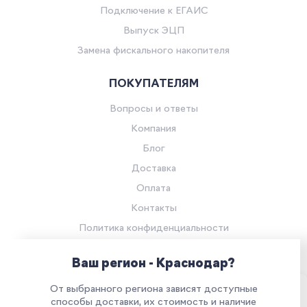
Подключение к ЕГАИС
Выпуск ЭЦП
Замена фискального накопителя
ПОКУПАТЕЛЯМ
Вопросы и ответы
Компания
Блог
Доставка
Оплата
Контакты
Политика конфиденциальности
Согласие на обработку персональных данных
Ваш регион - Краснодар?
© Компания «Ритейл Сервис 24», 2026
От выбранного региона зависят доступные
Все права защищены.
Наш сайт использует куки. Продолжая им
способы доставки, их стоимость и наличие