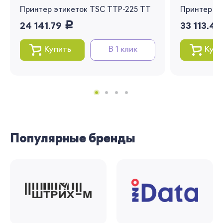
рекомендации
Принтер этикеток TSC TTP-225 TT
Принтер эт
руб.
Я согласен на обработку моих
24 141.79
33 113.4
персональных данных
Купить
В 1 клик
Купи
Вернуться
Популярные бренды