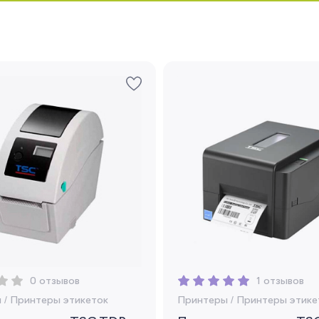
Запомнить меня
Забыли свой пароль?
Регистрация
Вы сможете отслеживать статус своих
заказов и получать индивидуальные
рекомендации
Я согласен на обработку моих
0 отзывов
1 отзывов
персональных данных
ы
/
Принтеры этикеток
Принтеры
/
Принтеры этике