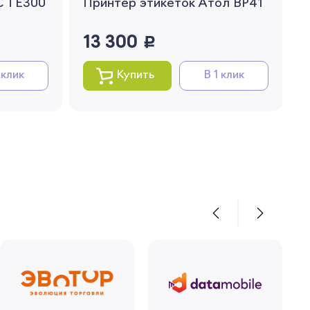
C TE300
Принтер этикеток Атол BP41
13 300
руб.
 клик
Купить
В 1 клик