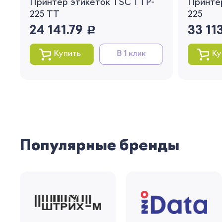
Принтер этикеток TSC TTP-
Принте
225 TT
225
24 141.79
руб.
33 11
Купить
В 1 клик
Ку
Популярные бренды