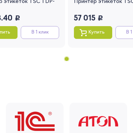
р этикеток TSC TDP-
Принтер этикеток TS
Вернуться
3.40
руб.
57 015
руб.
пить
В 1 клик
Купить
В 1