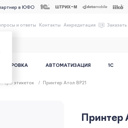
партнер в ЮФО
опросы и ответы
Контакты
Аккредитация
Заказать
обслуживание онлайн-касс
ы
АРКИРОВКА
АВТОМАТИЗАЦИЯ
1С
нтеры этикеток
Принтер Атол BP21
Принтер 