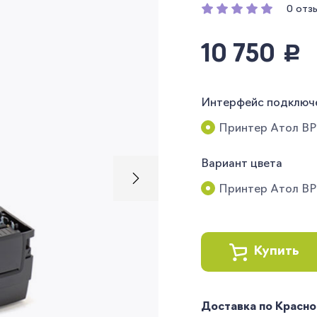
0 отз
10 750
руб.
Интерфейс подключ
Принтер Атол BP2
Вариант цвета
Принтер Атол BP
Купить
Доставка по Красн