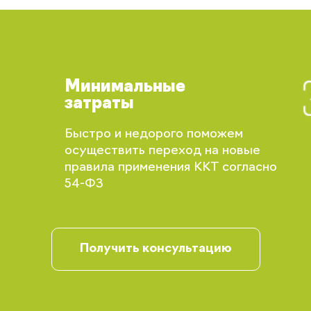
Минимальные
затраты
Быстро и недорого поможем
осуществить переход на новые
Вы сможете отслеживать статус своих
правила применения ККТ согласно
заказов и получать индивидуальные
54-ФЗ
рекомендации
Получить консультацию