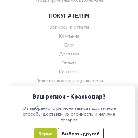
Замена фискального накопителя
ПОКУПАТЕЛЯМ
Вопросы и ответы
Компания
Блог
Доставка
Оплата
Контакты
Политика конфиденциальности
Согласие на обработку персональных данных
Ваш регион - Краснодар?
© Компания «Ритейл Сервис 24», 2026
От выбранного региона зависят доступные
Все права защищены.
Наш сайт использует куки. Продолжая им
способы доставки, их стоимость и наличие
товаров
пользоваться, вы соглашаетесь на обработку
персональных данных в соответствии с
Верно
Выбрать другой
политикой конфиденциальности
Все указанные на сайте цены носят информационный характер и