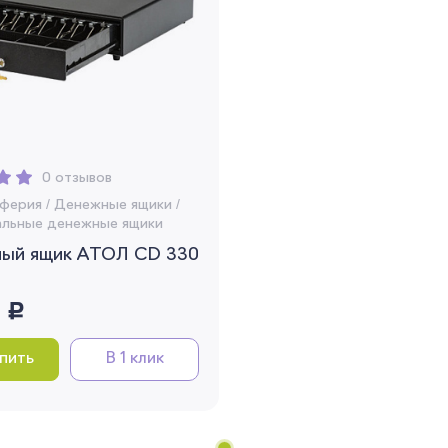
Забыли свой пароль?
Регистрация
0 отзывов
ферия
/
Денежные ящики
/
Вы сможете отслеживать статус своих
альные денежные ящики
заказов и получать индивидуальные
ый ящик АТОЛ CD 330
рекомендации
Я согласен на обработку моих
0
руб.
персональных данных
пить
В 1 клик
Вернуться