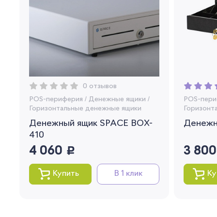
0 отзывов
POS-периферия
/
Денежные ящики
/
POS-пери
Горизонтальные денежные ящики
Горизонт
Денежный ящик SPACE BOX-
Денежн
410
4 060
руб.
3 80
Купить
В 1 клик
Ку