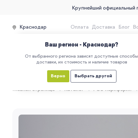
Крупнейший официальный 
Краснодар
Оплата
Доставка
Блог
В
Продажа, подключение и 
Ваш регион - Краснодар?
От выбранного региона зависят доступные способ
доставки, их стоимость и наличие товаров
КАТАЛОГ
УСЛУГИ
ЕГАИС
М
Верно
Выбрать другой
Главная страница
Каталог
POS-периферия