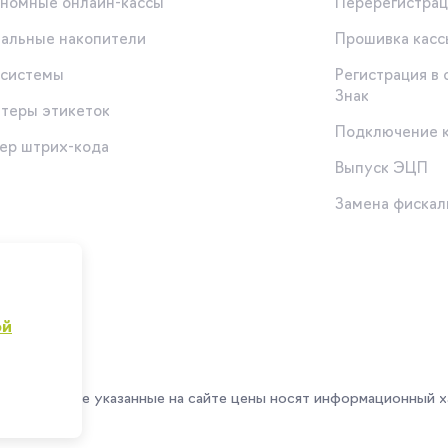
номные онлайн-кассы
Перерегистрац
альные накопители
Прошивка касс
-системы
Регистрация в
Знак
теры этикеток
Подключение 
ер штрих-кода
Выпуск ЭЦП
ы
Замена фискал
ой
Все указанные на сайте цены носят информационный х