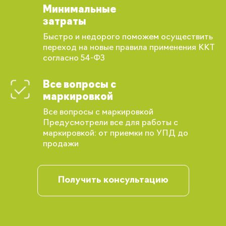
Минимальные
затраты
Быстро и недорого поможем осуществить
переход на новые правила применения ККТ
Вы сможете отслеживать статус своих
согласно 54-ФЗ
заказов и получать индивидуальные
рекомендации
Все вопросы с
маркировкой
Все вопросы с маркировкой
Предусмотрели все для работы с
маркировкой: от приемки по УПД до
продажи
Получить консультацию
Запомнить меня
Забыли свой пароль?