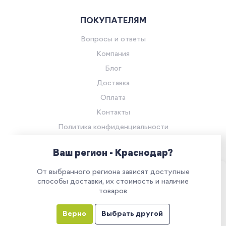
ПОКУПАТЕЛЯМ
Вопросы и ответы
Компания
Блог
Доставка
Оплата
Контакты
Политика конфиденциальности
Согласие на обработку персональных данных
Ваш регион - Краснодар?
© Компания «Ритейл Сервис 24», 2026
От выбранного региона зависят доступные
Все права защищены.
Наш сайт использует куки. Продолжая им
способы доставки, их стоимость и наличие
товаров
пользоваться, вы соглашаетесь на обработку
персональных данных в соответствии с
Верно
Выбрать другой
политикой конфиденциальности
Все указанные на сайте цены носят информационный характер и
не являются публичной офертой (ст. 437 ГК РФ)