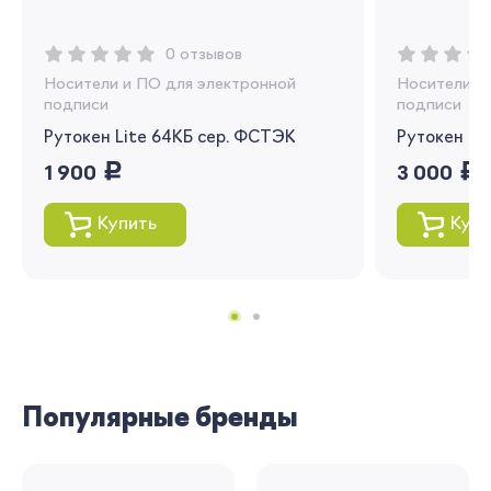
Запомнить меня
0 отзывов
Забыли свой пароль?
Носители и ПО для электронной
Носители и
подписи
подписи
Рутокен Lite 64КБ сер. ФСТЭК
Рутокен ЭЦ
руб.
руб.
1 900
3 000
Регистрация
Купить
Купи
Вы сможете отслеживать статус своих
заказов и получать индивидуальные
рекомендации
Я согласен на обработку моих
персональных данных
Популярные бренды
Вернуться