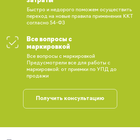
затраты
Быстро и недорого поможем осуществить
переход на новые правила применения ККТ
согласно 54-ФЗ
Вы сможете отслеживать статус своих
Все вопросы с
заказов и получать индивидуальные
рекомендации
маркировкой
Все вопросы с маркировкой
Предусмотрели все для работы с
маркировкой: от приемки по УПД до
продажи
Получить консультацию
Запомнить меня
Забыли свой пароль?