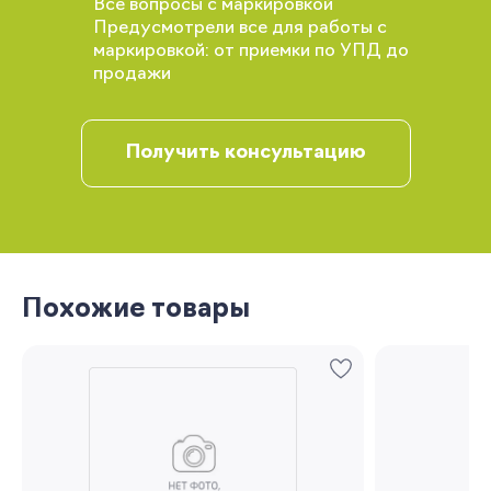
Все вопросы с маркировкой
Вы сможете отслеживать статус своих
Предусмотрели все для работы с
заказов и получать индивидуальные
маркировкой: от приемки по УПД до
рекомендации
продажи
Получить консультацию
Запомнить меня
Похожие товары
Забыли свой пароль?